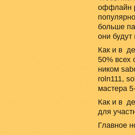
оффлайн р
популярно
больше па
они будут
Как и в д
50% всех 
ником sab
roln111, s
мастера 5
Как и в д
для участ
Главное н