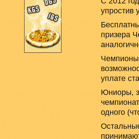
С 2012 го
упростив 
Бесплатны
призера Ч
аналогичн
Чемпионы 
возможнос
уплате ст
Юниоры, з
чемпионат
одного (ч
Остальные 
принимают