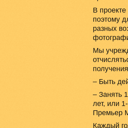
В проекте
поэтому д
разных во
фотографи
Мы учрежд
отчислять
получени
– Быть де
– Занять 
лет, или 1
Премьер 
Каждый го